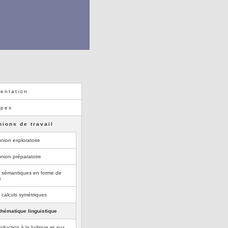
entation
ipes
ions de travail
nion exploratoire
nion préparatoire
 sémantiques en forme de
x
 calculs symétriques
thématique linguistique
roduction à la ludique et aux