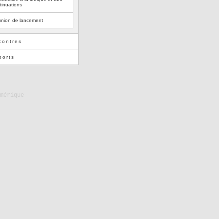
tinuations
nion de lancement
contres
ports
mérique