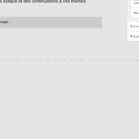
la ludique et des continuations à ces thèmes.
con
Réu
ssage
Ren
Rap
ropulsé par
l'Atelier du code et du data, chantier d'insertion nu