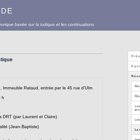
UDE
rique basée sur la ludique et les continuations
Prés
stique
Equ
Réun
Réu
2, Immeuble Rataud, entrée par le 45 rue d’Ulm.
Réu
0 h
Les
jeu
a DRT (par Laurent et Claire)
Les
lité (Jean-Baptiste)
La 
Int