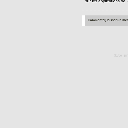
sur les applications de 
Commenter, laisser un me
Site p