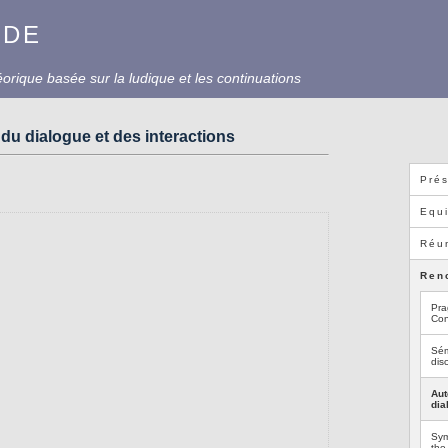
UDE
rique basée sur la ludique et les continuations
 du dialogue et des interactions
Prés
Equ
Réun
Ren
Pra
Con
Sém
dis
Aut
dia
Sym
the