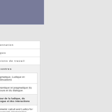
entation
ipes
ions de travail
contres
gmatique, Ludique et
tinuations
antique et pragmatique du
cours et du dialogue
our de la ludique, du
logue et des interactions
metric calculi and Ludics for
 semantic interpretation