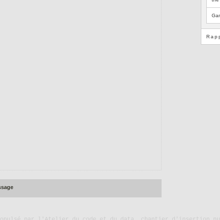
Gam
Rap
ssage
ropulsé par
l'Atelier du code et du data, chantier d'insertion nu