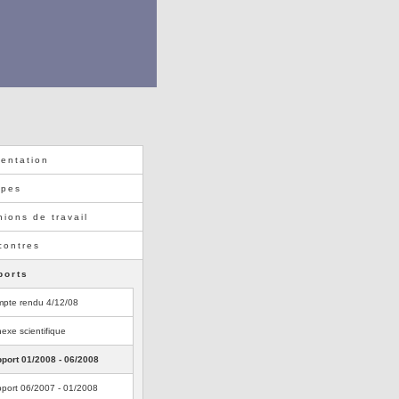
entation
ipes
ions de travail
contres
ports
pte rendu 4/12/08
exe scientifique
port 01/2008 - 06/2008
port 06/2007 - 01/2008