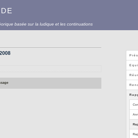
UDE
rique basée sur la ludique et les continuations
/2008
Prés
Equ
Réun
ssage
Ren
Rap
Com
Ann
Rap
Rap