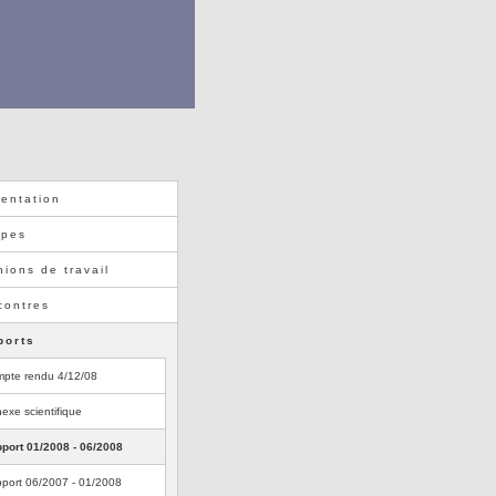
entation
ipes
ions de travail
contres
ports
pte rendu 4/12/08
exe scientifique
port 01/2008 - 06/2008
port 06/2007 - 01/2008