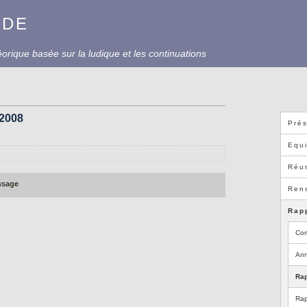
UDE
rique basée sur la ludique et les continuations
/2008
Prés
Equ
Réun
ssage
Ren
Rap
Com
Ann
Rap
Rap