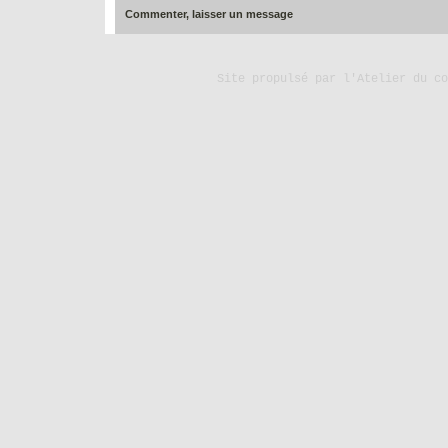
Commenter, laisser un message
Site propulsé par
l'Atelier du co