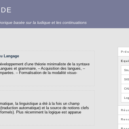
UDE
rique basée sur la ludique et les continuations
Prés
du Langage
Equ
éveloppement d’une théorie minimaliste de la syntaxe
 Langues et grammaire, – Acquisition des langues, –
Str
mparées. – Formalisation de la modalité visuo-
SI
CA
Log
matique, la linguistique a été à la fois un champ
é (traduction automatique) et la source de notions clefs
Réun
 formels). Plus récemment la logique est apparue
Ren
Rap