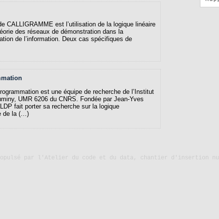
e CALLIGRAMME est l’utilisation de la logique linéaire
 théorie des réseaux de démonstration dans la
lation de l’information. Deux cas spécifiques de
mmation
rogrammation est une équipe de recherche de l’Institut
uminy, UMR 6206 du CNRS. Fondée par Jean-Yves
 LDP fait porter sa recherche sur la logique
e de la (…)
ropulsé par
l'Atelier du code et du data, chantier d'insertion nu