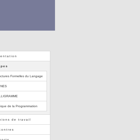
entation
ipes
uctures Formelles du Langage
GNES
LLIGRAMME
ique de la Programmation
ions de travail
contres
ports